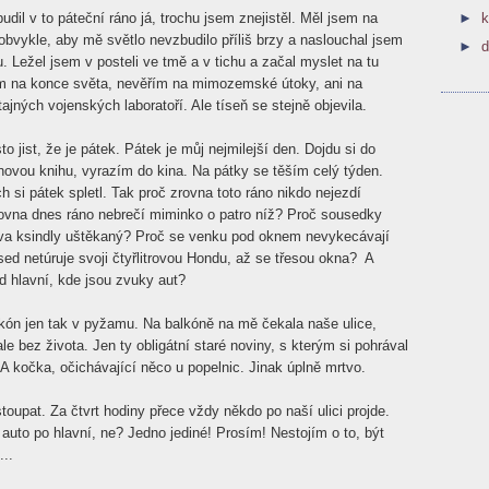
dil v to páteční ráno já, trochu jsem znejistěl. Měl jsem na
►
k
obvykle, aby mě světlo nevzbudilo příliš brzy a naslouchal jsem
►
 Ležel jsem v posteli ve tmě a v tichu a začal myslet na tu
ím na konce světa, nevěřím na mimozemské útoky, ani na
ajných vojenských laboratoří. Ale tíseň se stejně objevila.
to jist, že je pátek. Pátek je můj nejmilejší den. Dojdu si do
novou knihu, vyrazím do kina. Na pátky se těším celý týden.
h si pátek spletl. Tak proč zrovna toto ráno nikdo nejezdí
ovna dnes ráno nebrečí miminko o patro níž? Proč sousedky
dva ksindly uštěkaný? Proč se venku pod oknem nevykecávají
sed netúruje svoji čtyřlitrovou Hondu, až se třesou okna? A
d hlavní, kde jsou zvuky aut?
lkón jen tak v pyžamu.
Na balkóně na mě čekala naše ulice,
ale bez života. Jen ty obligátní staré noviny, s kterým si pohrával
. A kočka, očichávající něco u popelnic. Jinak úplně mrtvo.
toupat. Za čtvrt hodiny přece vždy někdo po naší ulici projde.
auto po hlavní, ne? Jedno jediné! Prosím! Nestojím o to, být
...