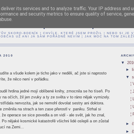
deliver its services and to analyze traffic. Your IP address and 
formance and security metrics to ensure quality of service, gen
abuse.
OMENTY ¦ CHVÍLE ¦ OKAM
TŮV SKORO-BDENÍK ¦ CHVÍLE, KTERÉ JSEM PROŽIL ¦ NEBO SI JE 
 OBČAS UŽ ANI JÁ SÁM POŘÁDNĚ NEVÍM ¦ JAK MOC NA TOM ZÁLEŽ
A 2010
ARCHI
▼
20
►
l
díte a všude kolem je ticho jako v neděli, ač jste si naprosto
▼
s
 víte, že něco není v pořádku.
¦ 
udil hrdina jedné mojí oblíbené knihy, zmocnila se ho tíseň. Po
¦
 na očích, žil jen zvuky a ty ze světa v to ráno nějak vymizely.
¦ 
třídala nervozita, jak se nemohl dovolat sestry ani doktora.
¦
e změnila na strach a ten zase přerostl v paniku. Strhal si
¦
l, že operace se sice povedla a on vidí - ale svět, jak ho znal,
l. Po nějaké kosmické katastrofě všichni lidé oslepli a on zůstal
►
č
ucí na Zemi...
►
č