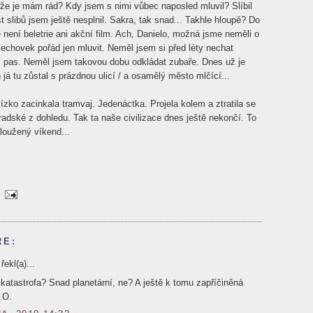
že je mám rád? Kdy jsem s nimi vůbec naposled mluvil? Slíbil
st slibů jsem ještě nesplnil. Sakra, tak snad... Takhle hloupě? Do
e není beletrie ani akční film. Ach, Danielo, možná jsme neměli o
echovek pořád jen mluvit. Neměl jsem si před léty nechat
í pas. Neměl jsem takovou dobu odkládat zubaře. Dnes už je
á tu zůstal s prázdnou ulicí / a osamělý město mlčící...
ízko zacinkala tramvaj. Jedenáctka. Projela kolem a ztratila se
radské z dohledu. Tak ta naše civilizace dnes ještě nekončí. To
loužený víkend...
ŘE:
ekl(a)...
atastrofa? Snad planetární, ne? A ještě k tomu zapříčiněná
 O.