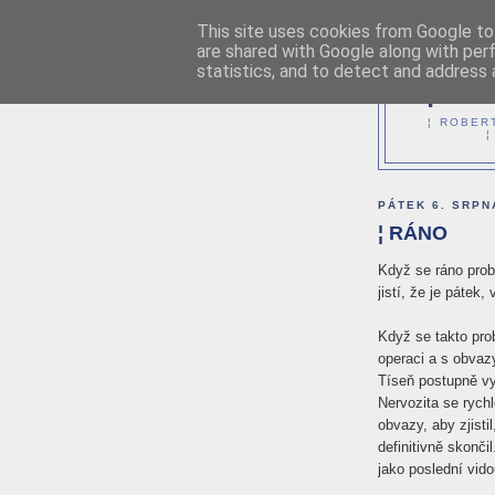
This site uses cookies from Google to 
are shared with Google along with per
statistics, and to detect and address 
¦ M
¦ ROBER
¦
PÁTEK 6. SRPN
¦ RÁNO
Když se ráno probu
jistí, že je pátek,
Když se takto prob
operaci a s obvazy
Tíseň postupně vys
Nervozita se rychl
obvazy, aby zjisti
definitivně skonči
jako poslední vido