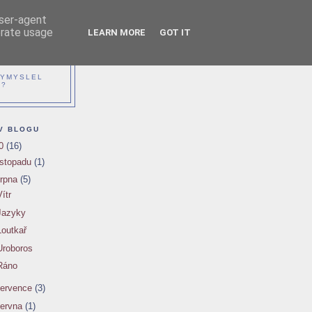
user-agent
erate usage
LEARN MORE
GOT IT
ŽIKY
VYMYSLEL
Í?
V BLOGU
10
(16)
istopadu
(1)
rpna
(5)
Vítr
 Jazyky
Loutkař
 Uroboros
 Ráno
ervence
(3)
ervna
(1)