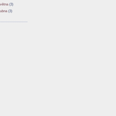
větna
(3)
dubna
(3)