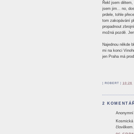
Řekl jsem dětem, 
jsem jim... no, do
prdele, tohle přec
tom zakopávání pl
propadnout zbrojn
možná pozdě. Jen j
Najednou někde bl
mi na konci Vinoh
jen Praha má prod
¦
ROBERT
¦
10:26
2 KOMENTÁ
Anonymní ř
Kosmická k
člověkem.