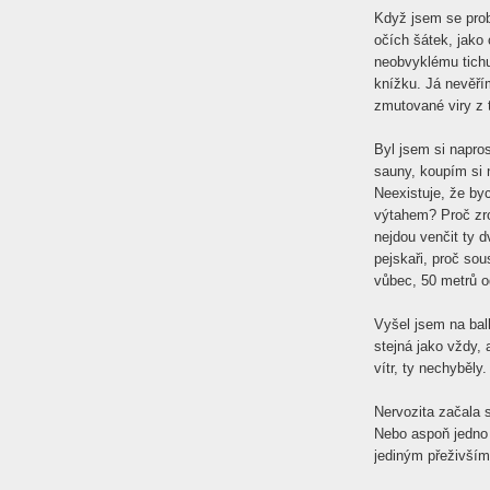
Když jsem se probu
očích šátek, jako 
neobvyklému tichu.
knížku. Já nevěř
zmutované viry z t
Byl jsem si napros
sauny, koupím si 
Neexistuje, že byc
výtahem? Proč zr
nejdou venčit ty 
pejskaři, proč sou
vůbec, 50 metrů o
Vyšel jsem na ba
stejná jako vždy, 
vítr, ty nechyběly
Nervozita začala s
Nebo aspoň jedno 
jediným přeživším